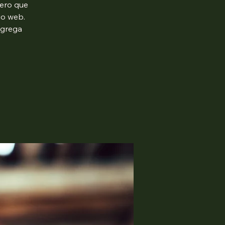
mero que
io web.
agrega