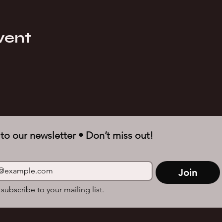
vent
to our newsletter • Don’t miss out!
Join
 subscribe to your mailing list.