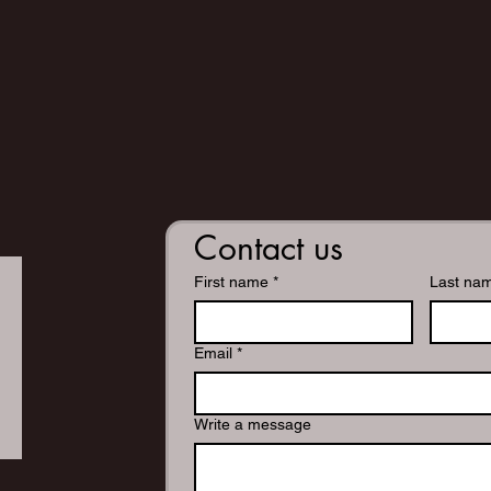
Contact us
First name
*
Last na
Email
*
Write a message