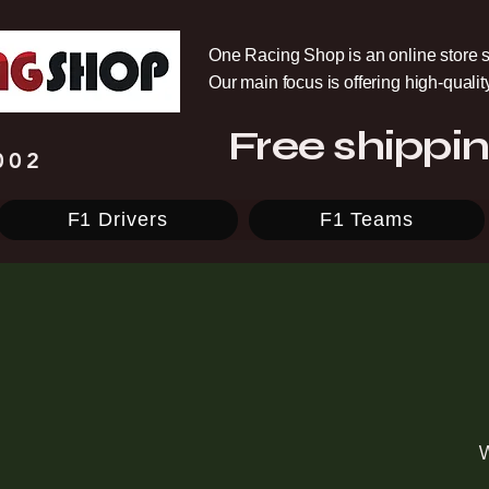
One Racing Shop is an online store s
Our main focus is offering high-quali
Free shippin
002
F1 Drivers
F1 Teams
W