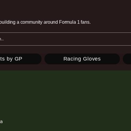
e building a community around Formula 1 fans.
ts by GP
Racing Gloves
ña