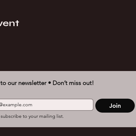
vent
to our newsletter • Don’t miss out!
Join
 subscribe to your mailing list.