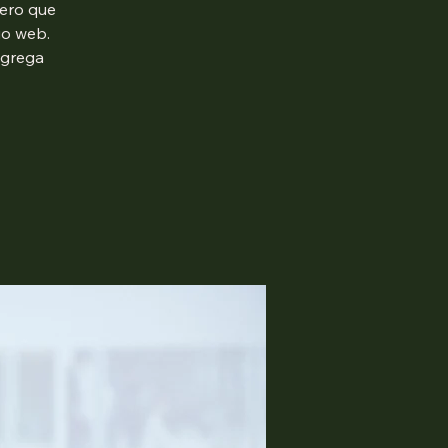
mero que
io web.
agrega