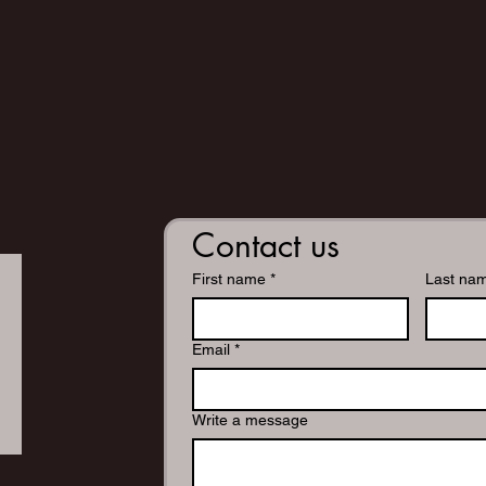
Contact us
First name
*
Last na
Email
*
Write a message