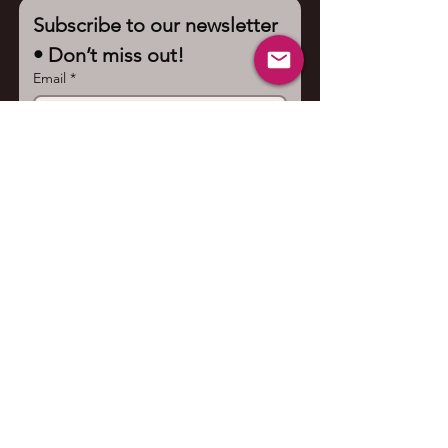
Subscribe to our newsletter 
• Don’t miss out!
Email
*
Join
I want to subscribe to your 
mailing list.
Contact us
First name
*
Last name