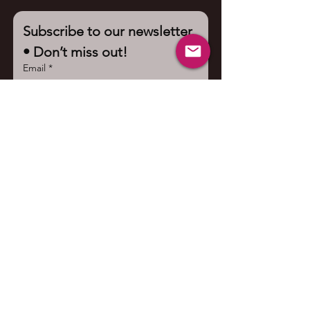
Subscribe to our newsletter 
• Don’t miss out!
Email
*
Join
I want to subscribe to your 
mailing list.
Contact us
First name
*
Last name