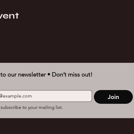
vent
to our newsletter • Don’t miss out!
Join
 subscribe to your mailing list.