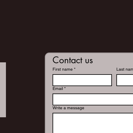
Contact us
First name
*
Last na
Email
*
Write a message