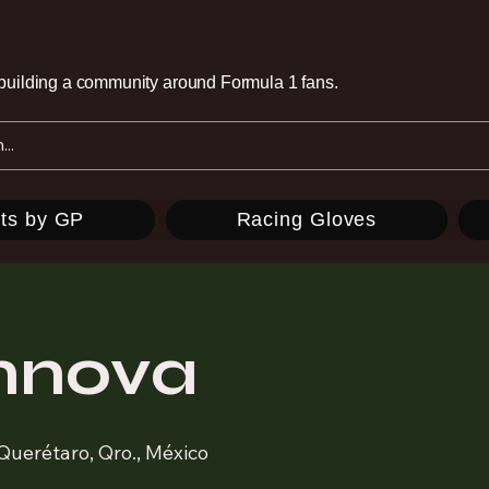
e building a community around Formula 1 fans.
ts by GP
Racing Gloves
nnova
Querétaro, Qro., México