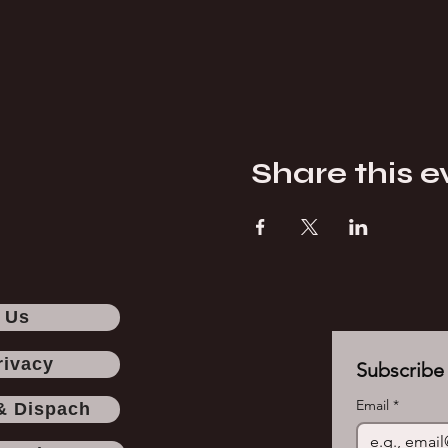
Share this e
 Us
rivacy
Subscribe 
Email
*
& Dispach