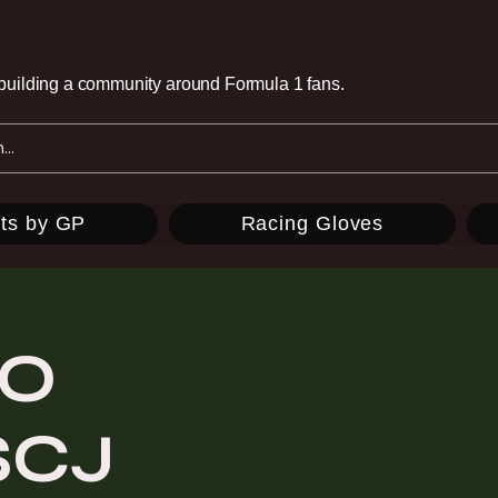
e building a community around Formula 1 fans.
ts by GP
Racing Gloves
ÑO
SCJ