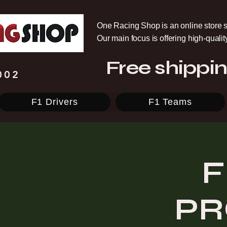
One Racing Shop is an online store s
Our main focus is offering high-quali
Free shippin
002
F1 Drivers
F1 Teams
F
PR