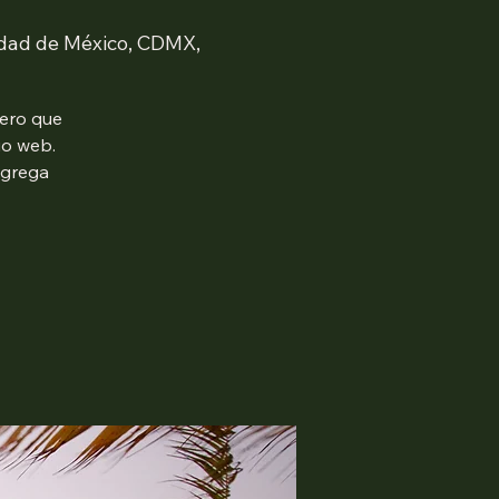
udad de México, CDMX,
mero que
io web.
agrega