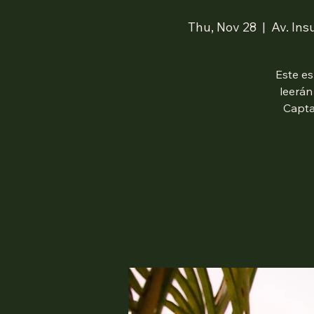
Thu, Nov 28
  |  
Av. Ins
Este es
leerán
Capta