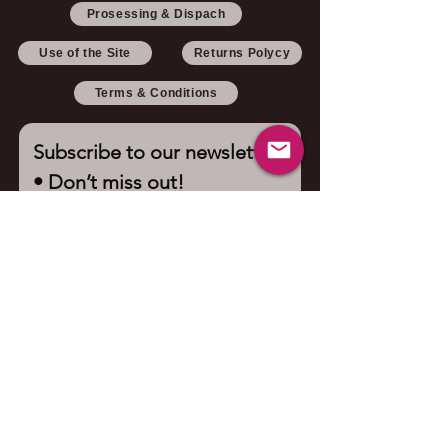
Prosessing & Dispach
Use of the Site
Returns Polycy
Terms & Conditions
Subscribe to our newsletter 
• Don’t miss out!
Email
*
Join
I want to subscribe to your 
mailing list.
Contact us
First name
*