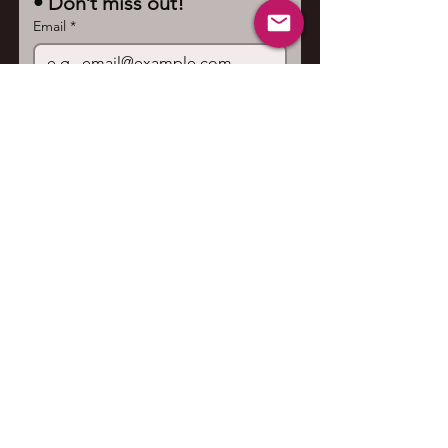
• Don’t miss out!
Email
*
Join
I want to subscribe to your 
mailing list.
Contact us
First name
*
Last name
Email
*