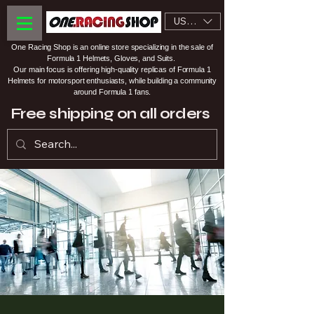
USD ($)
One Racing Shop is an online store specializing in the sale of
Formula 1 Helmets, Gloves, and Suits.
Our main focus is offering high-quality replicas of Formula 1
Helmets for motorsport enthusiasts, while building a community
around Formula 1 fans.
Free shipping on all orders