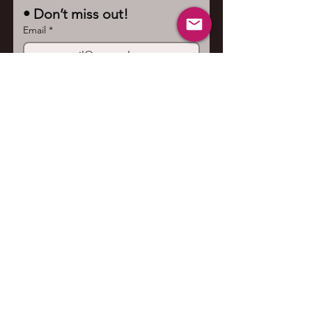
• Don’t miss out!
Email
*
Join
I want to subscribe to your 
mailing list.
Contact us
First name
*
Last name
Email
*