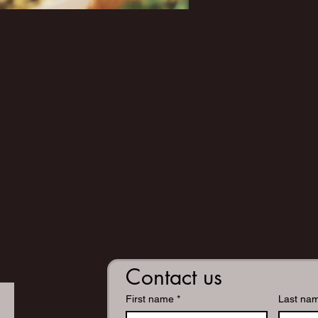
Contact us
First name
*
Last na