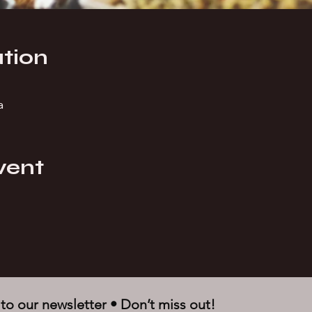
tion
a
vent
to our newsletter • Don’t miss out!