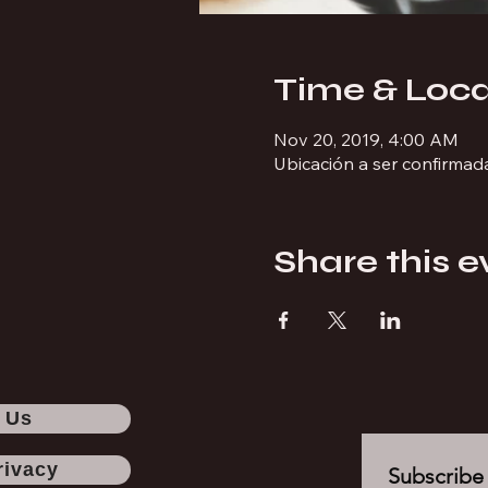
Time & Loca
Nov 20, 2019, 4:00 AM
Ubicación a ser confirmad
Share this e
 Us
rivacy
Subscribe 