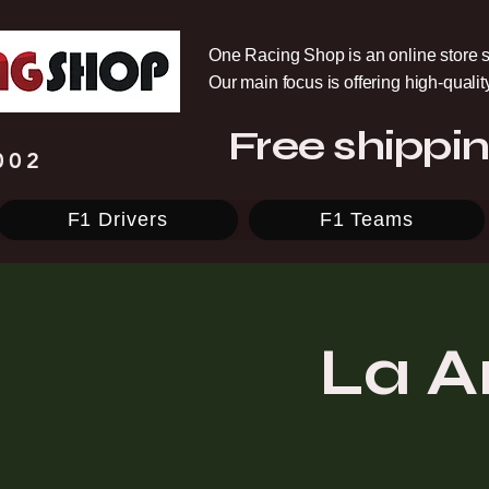
One Racing Shop is an online store s
Our main focus is offering high-quali
Free shippin
002
F1 Drivers
F1 Teams
La A