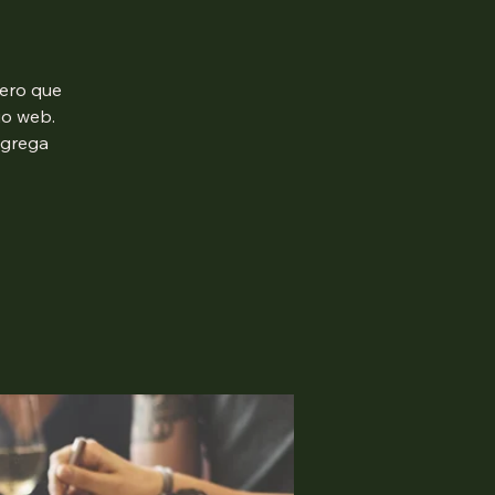
mero que
io web.
agrega