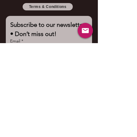
Terms & Conditions
Subscribe to our newsletter 
• Don’t miss out!
Email
*
Join
I want to subscribe to your 
mailing list.
Contact us
First name
*
Last name