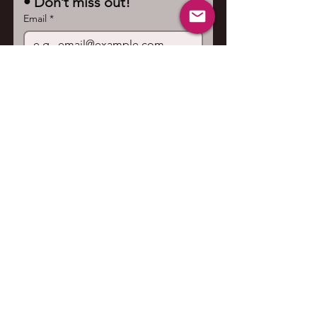
• Don’t miss out!
Email
*
Join
I want to subscribe to your 
mailing list.
Contact us
First name
*
Last name
Email
*