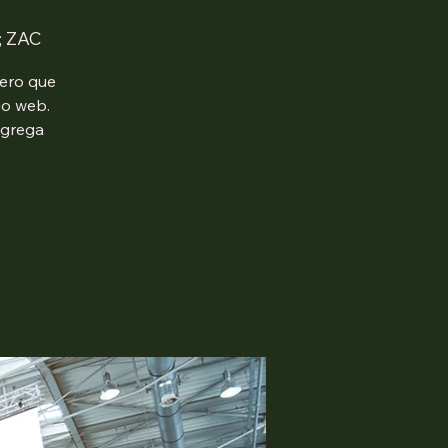
 ZAC
mero que
io web.
agrega