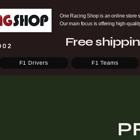
One Racing Shop is an online store s
Our main focus is offering high-quali
Free shippin
002
F1 Drivers
F1 Teams
P