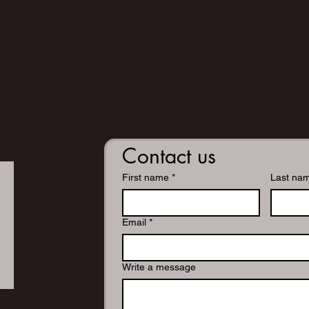
Contact us
First name
*
Last na
Email
*
Write a message