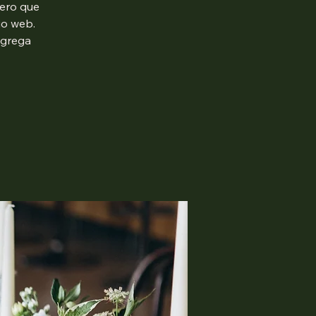
mero que
io web.
agrega