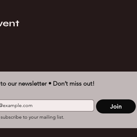
vent
to our newsletter • Don’t miss out!
Join
 subscribe to your mailing list.