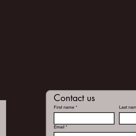
Contact us
First name
*
Last na
Email
*