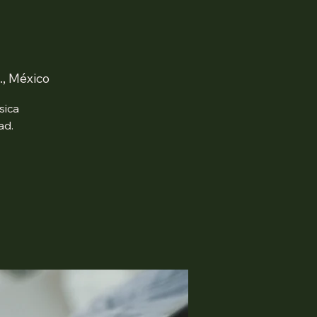
., México
sica
ad.