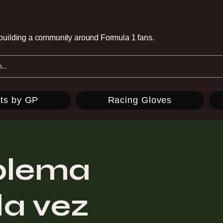
e building a community around Formula 1 fans.
ts by GP
Racing Gloves
blema
da vez