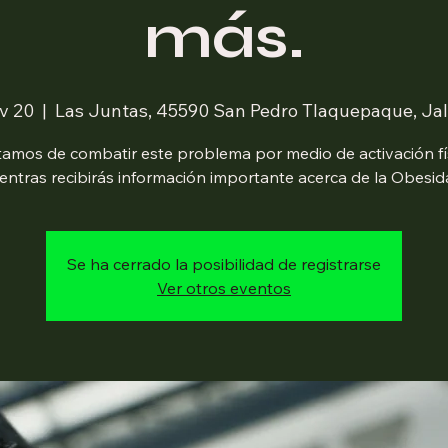
más.
v 20
  |  
Las Juntas, 45590 San Pedro Tlaquepaque, Jal
tamos de combatir este problema por medio de activación fí
entras recibirás información importante acerca de la Obesid
Se ha cerrado la posibilidad de registrarse
Ver otros eventos