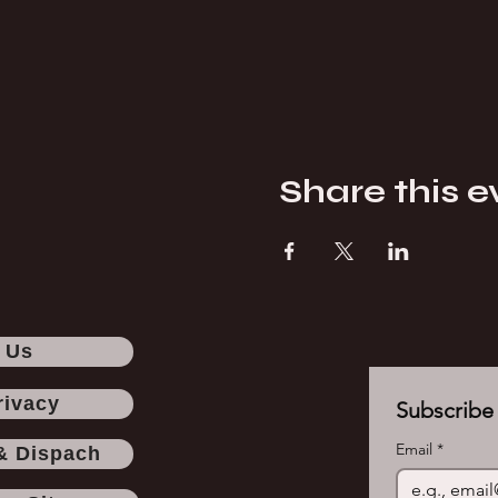
Share this e
 Us
rivacy
Subscribe 
Email
*
& Dispach