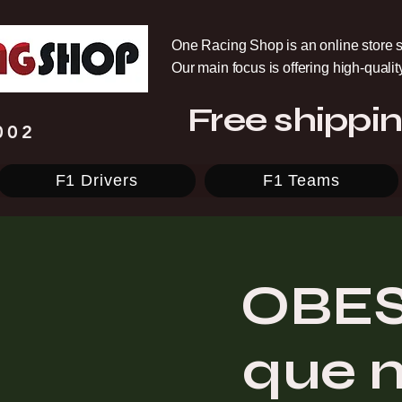
One Racing Shop is an online store s
Our main focus is offering high-quali
Free shippin
002
F1 Drivers
F1 Teams
OBES
que n