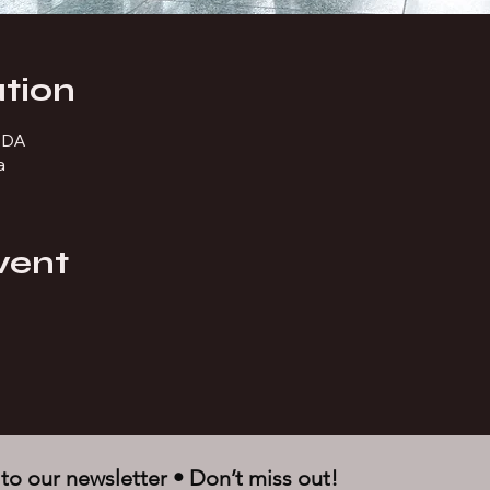
tion
ADA
a
vent
to our newsletter • Don’t miss out!