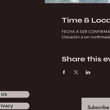
Time & Loca
FECHA A SER CONFIRM
Ubicación a ser confirmad
Share this e
 Us
rivacy
Subscribe 