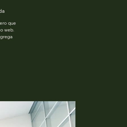
da
mero que
io web.
agrega