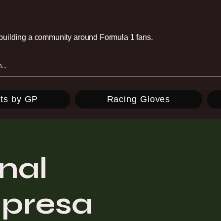
e building a community around Formula 1 fans.
ts by GP
Racing Gloves
nal
mpresa