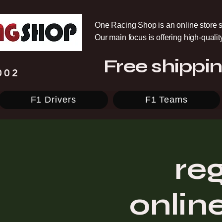
One Racing Shop is an online store s
Our main focus is offering high-quali
Free shippin
002
F1 Drivers
F1 Teams
re
onlin