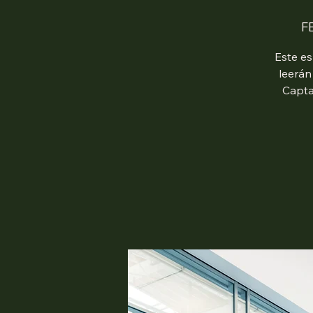
F
Este es
leerán
Capta