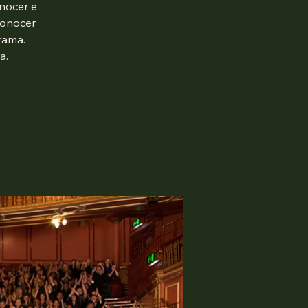
onocer e
 conocer
rama.
a.