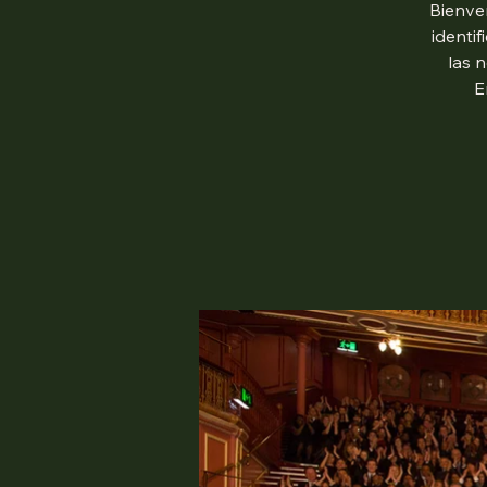
Bienven
identif
las 
E