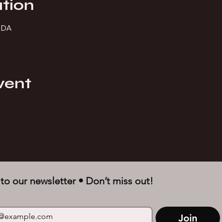
tion
ADA
vent
to our newsletter • Don’t miss out!
Join