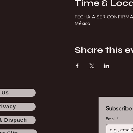
Time & Loca
FECHA A SER CONFIRM
México
Share this e
 Us
rivacy
Subscribe 
Email
*
& Dispach