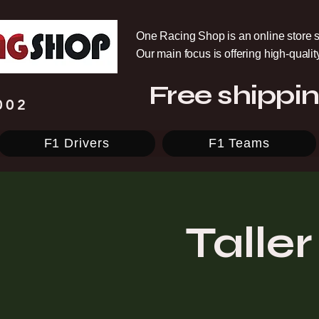
One Racing Shop is an online store s
Our main focus is offering high-quali
Free shippin
002
F1 Drivers
F1 Teams
Talle